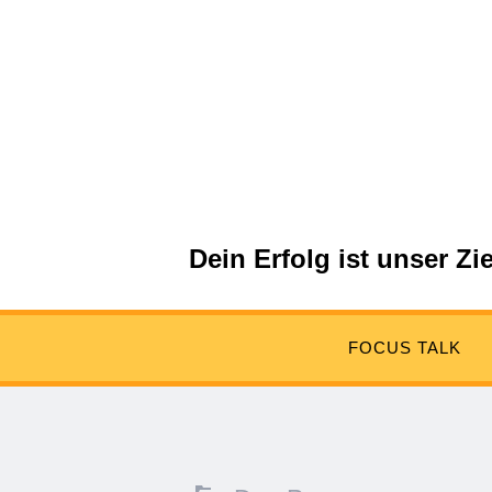
Dein Erfolg ist unser Zie
Menü
Verweise
Suchen
auf
FOCUS TALK
Soziale
Medien