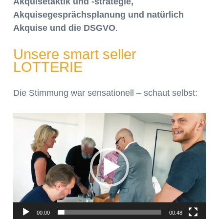
Akquisetaktik und -strategie,
Akquisegesprächsplanung und natürlich
Akquise und die DSGVO
.
Unsere smart seller
LOTTERIE
Die Stimmung war sensationell – schaut selbst:
Video-
Player
00:00
00:48