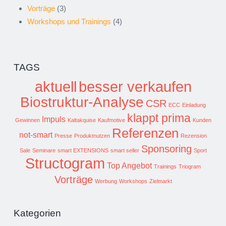
Vorträge
(3)
Workshops und Trainings
(4)
TAGS
aktuell
besser verkaufen
Biostruktur-Analyse
CSR
ECC
Einladung
klappt prima
Impuls
Gewinnen
Kaltakquise
Kaufmotive
Kunden
Referenzen
not-smart
Presse
Produktnutzen
Rezension
Sponsoring
Sale
Seminare
smart EXTENSIONS
smart seller
Sport
Structogram
Top Angebot
Trainings
Triogram
Vorträge
Werbung
Workshops
Zielmarkt
Kategorien