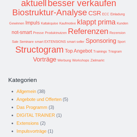
aktuell
besser verkaufen
Biostruktur-Analyse
CSR
ECC
Einladung
klappt prima
Impuls
Gewinnen
Kaltakquise
Kaufmotive
Kunden
Referenzen
not-smart
Presse
Produktnutzen
Rezension
Sponsoring
Sale
Seminare
smart EXTENSIONS
smart seller
Sport
Structogram
Top Angebot
Trainings
Triogram
Vorträge
Werbung
Workshops
Zielmarkt
Kategorien
Allgemein
(38)
Angebote und Offerten
(5)
Das Programm
(3)
DIGITAL TRAINER
(1)
Extensions
(2)
Impulsvorträge
(1)