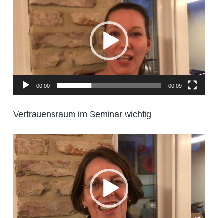
Player
00:00
00:09
Vertrauensraum im Seminar wichtig
Video-
Player