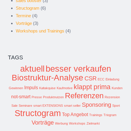
sales booster
(3)
Structogram
(6)
Termine
(4)
Vorträge
(3)
Workshops und Trainings
(4)
TAGS
aktuell
besser verkaufen
Biostruktur-Analyse
CSR
ECC
Einladung
klappt prima
Impuls
Gewinnen
Kaltakquise
Kaufmotive
Kunden
Referenzen
not-smart
Presse
Produktnutzen
Rezension
Sponsoring
Sale
Seminare
smart EXTENSIONS
smart seller
Sport
Structogram
Top Angebot
Trainings
Triogram
Vorträge
Werbung
Workshops
Zielmarkt