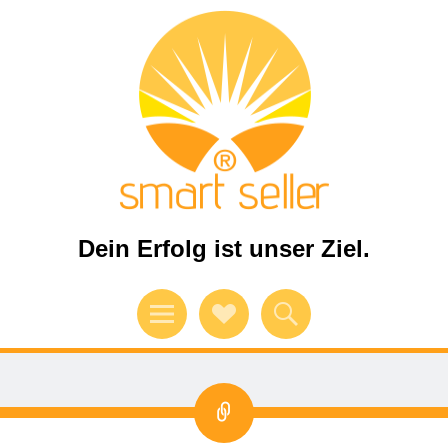
Dein Erfolg ist unser Ziel.
Menü
Verweise
Suchen
auf
Soziale
Link
Medien