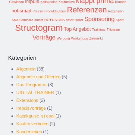
klappt prima
Impuls
Gewinnen
Kaltakquise
Kaufmotive
Kunden
Referenzen
not-smart
Presse
Produktnutzen
Rezension
Sponsoring
Sale
Seminare
smart EXTENSIONS
smart seller
Sport
Structogram
Top Angebot
Trainings
Triogram
Vorträge
Werbung
Workshops
Zielmarkt
Kategorien
Allgemein
(38)
Angebote und Offerten
(5)
Das Programm
(3)
DIGITAL TRAINER
(1)
Extensions
(2)
Impulsvorträge
(1)
Kaltakquise ist cool
(1)
Kaufen verboten
(2)
Kundenleben
(1)