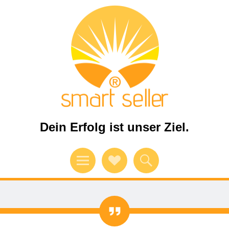
Dein Erfolg ist unser Ziel.
Menü
Verweise
Suchen
auf
Soziale
Zitat
Medien