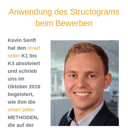
Anwendung des Structograms
beim Bewerben
Kevin Senft
hat den
smart
seller
K1 bis
K3 absolviert
und schrieb
uns im
Oktober 2016
begeistert,
wie ihm die
smart seller
METHODEN,
die auf der