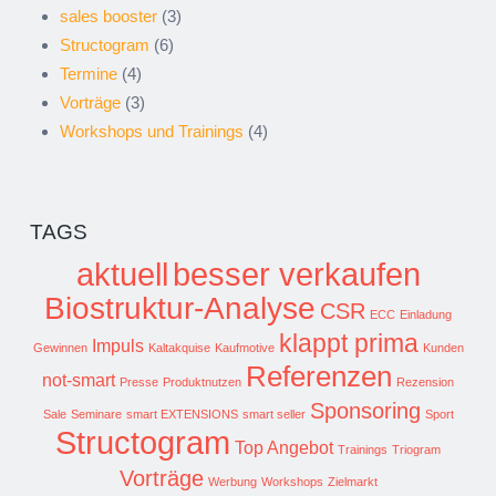
sales booster
(3)
Structogram
(6)
Termine
(4)
Vorträge
(3)
Workshops und Trainings
(4)
TAGS
aktuell
besser verkaufen
Biostruktur-Analyse
CSR
ECC
Einladung
klappt prima
Impuls
Gewinnen
Kaltakquise
Kaufmotive
Kunden
Referenzen
not-smart
Presse
Produktnutzen
Rezension
Sponsoring
Sale
Seminare
smart EXTENSIONS
smart seller
Sport
Structogram
Top Angebot
Trainings
Triogram
Vorträge
Werbung
Workshops
Zielmarkt